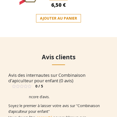
Note
6,50
€
0
sur
5
AJOUTER AU PANIER
Avis clients
Avis des internautes sur Combinaison
d’apiculteur pour enfant (0 avis)
0 / 5
Note
0
Il n’y a pas encore d’avis.
sur
5
Soyez le premier à laisser votre avis sur “Combinaison
d’apiculteur pour enfant”