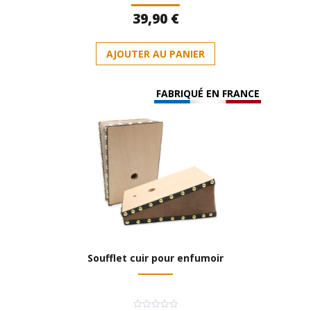
Note
39,90
€
0
sur
5
AJOUTER AU PANIER
FABRIQUÉ EN FRANCE
Soufflet cuir pour enfumoir