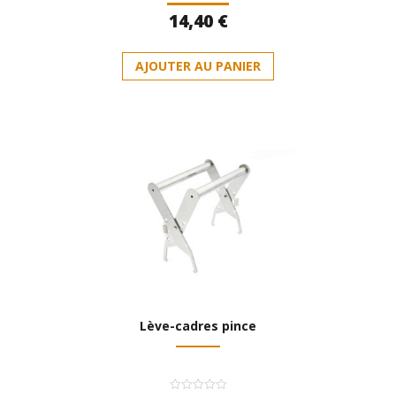
Note
14,40
€
0
sur
5
AJOUTER AU PANIER
Lève-cadres pince