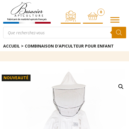
0
ARTICLE
Recherche
de
produits
ACCUEIL
>
COMBINAISON D’APICULTEUR POUR ENFANT
NOUVEAUTÉ