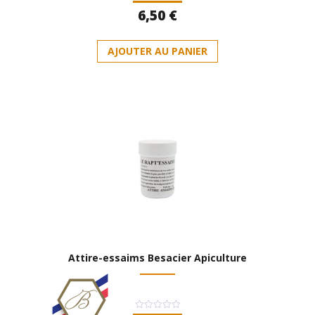
Note
6,50
€
0
sur
5
AJOUTER AU PANIER
Attire-essaims Besacier Apiculture