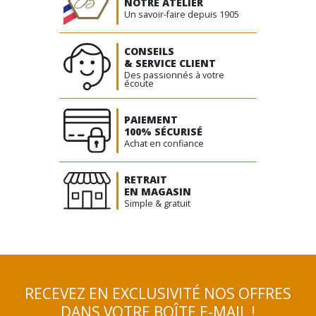
peuvent
NOTRE ATELIER
Un savoir-faire depuis 1905
être
choisies
sur
CONSEILS
& SERVICE CLIENT
la
Des passionnés à votre
page
écoute
du
produit
PAIEMENT
100% SÉCURISÉ
Achat en confiance
RETRAIT
EN MAGASIN
Simple & gratuit
RECEVEZ EN EXCLUSIVITÉ NOS OFFRES
DANS VOTRE BOÎTE E-MAIL !