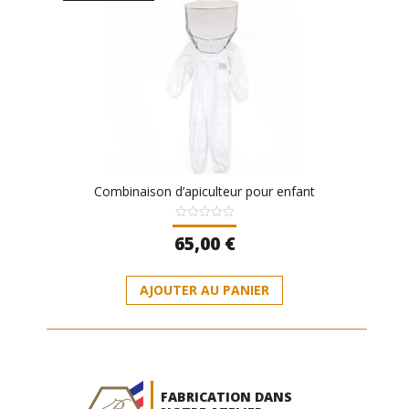
Combinaison d’apiculteur pour enfant
Note
65,00
€
0
sur
5
Ce
AJOUTER AU PANIER
produit
a
plusieurs
variations.
Les
options
FABRICATION DANS