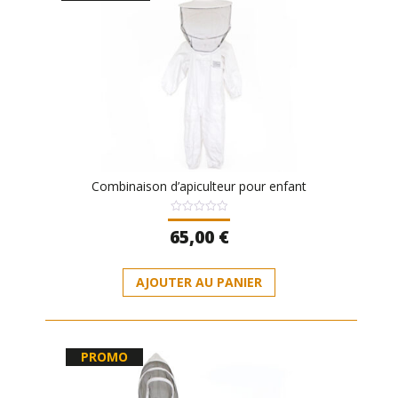
Combinaison d’apiculteur pour enfant
Note
65,00
€
0
sur
5
Ce
AJOUTER AU PANIER
produit
a
plusieurs
variations.
PROMO
Les
options