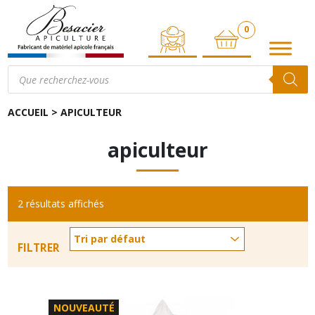
0
ARTICLE
Recherche
de
produits
ACCUEIL
>
APICULTEUR
apiculteur
2 résultats affichés
FILTRER
NOUVEAUTÉ