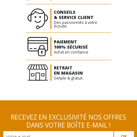
choisies
sur
CONSEILS
& SERVICE CLIENT
la
Des passionnés à votre
page
écoute
du
produit
PAIEMENT
100% SÉCURISÉ
Achat en confiance
RETRAIT
EN MAGASIN
Simple & gratuit
RECEVEZ EN EXCLUSIVITÉ NOS OFFRES
DANS VOTRE BOÎTE E-MAIL !