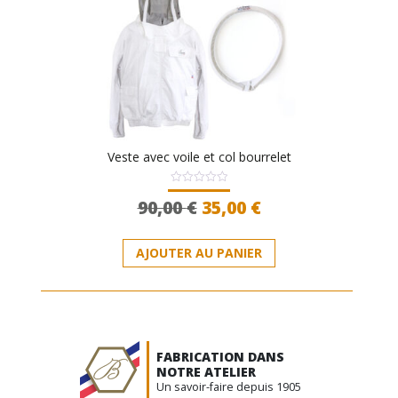
peuvent
être
choisies
sur
la
page
du
produit
Veste avec voile et col bourrelet
Note
Le
Le
90,00
€
35,00
€
0
sur
prix
prix
5
Ce
initial
actuel
AJOUTER AU PANIER
produit
était :
est :
a
90,00 €.
35,00 €.
plusieurs
variations.
Les
options
FABRICATION DANS
peuvent
NOTRE ATELIER
Un savoir-faire depuis 1905
être