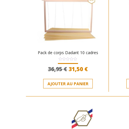
Pack de corps Dadant 10 cadres
Note
Le
Le
36,95
€
31,50
€
0
sur
prix
prix
5
initial
actuel
AJOUTER AU PANIER
était :
est :
36,95 €.
31,50 €.