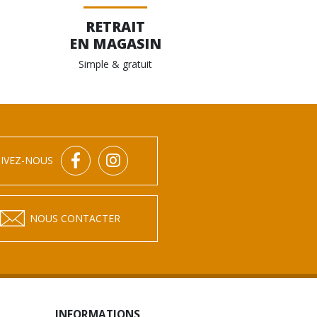
choisies
RETRAIT
sur
EN MAGASIN
la
page
Simple & gratuit
du
produit
IVEZ-NOUS
NOUS CONTACTER
INFORMATIONS