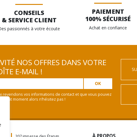
PAIEMENT
CONSEILS
100% SÉCURISÉ
& SERVICE CLIENT
Achat en confiance
Des passionnés à votre écoute
IVITÉ NOS OFFRES DANS VOTRE
SU
ÎTE E-MAIL !
i revendons vos informations de contact et que vous pouvez
 à tout moment alors n’hésitez pas !
e
À PROPOS
207 impasse des Étangs