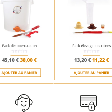
Pack désoperculation
Pack élevage des reines
Note
Note
Le
Le
Le
L
45,10
€
38,00
€
13,20
€
11,22
€
0
0
sur
sur
prix
prix
prix
p
5
5
initial
actuel
initial
a
AJOUTER AU PANIER
AJOUTER AU PANIER
était :
est :
était :
e
45,10 €.
38,00 €.
13,20 €.
1