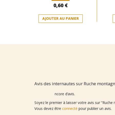
Note
0,60
€
0
sur
5
AJOUTER AU PANIER
Avis des internautes sur Ruche montagne
Il n’y a pas encore d’avis.
Soyez le premier à laisser votre avis sur “Ruch
Vous devez être
connecté
pour publier un avis.