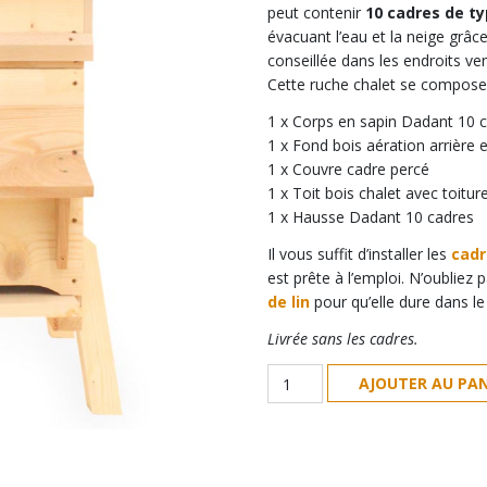
peut contenir
10 cadres de t
évacuant l’eau et la neige grâc
conseillée dans les endroits ve
Cette ruche chalet se compose
1 x Corps en sapin Dadant 10 
1 x Fond bois aération arrière
1 x Couvre cadre percé
1 x Toit bois chalet avec toitur
1 x Hausse Dadant 10 cadres
Il vous suffit d’installer les
cadr
est prête à l’emploi. N’oubliez 
de lin
pour qu’elle dure dans l
Livrée sans les cadres.
quantité
AJOUTER AU PAN
de
Ruche
montagne
Dadant