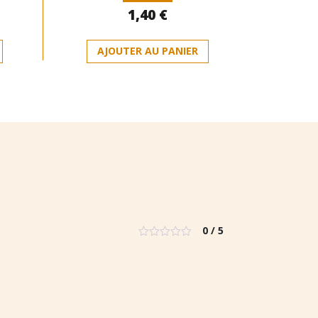
Note
1,40
€
0
sur
5
AJOUTER AU PANIER
0 / 5
Note
0
sur
5