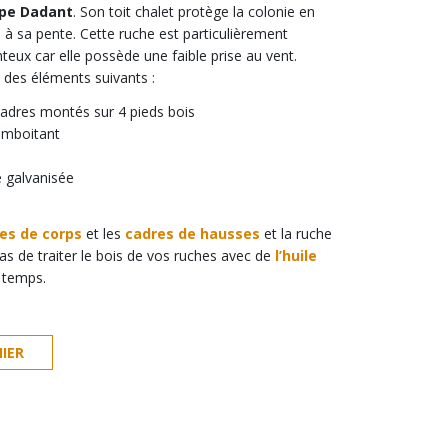
ype Dadant
. Son toit chalet protège la colonie en
e à sa pente. Cette ruche est particulièrement
nteux car elle possède une faible prise au vent.
 des éléments suivants :
cadres montés sur 4 pieds bois
 emboitant
e galvanisée
es de corps
et les
cadres de hausses
et la ruche
pas de traiter le bois de vos ruches avec de
l’huile
e temps.
IER