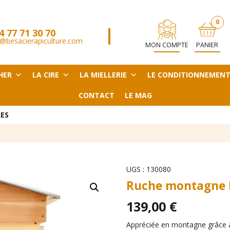
0
4 77 71 30 70
ARTICL
@besacierapiculture.com
MON COMPTE
PANIER
HER
LA CIRE
LA MIELLERIE
LE CONDITIONNEMEN
CONTACT
LE MAG
ES
UGS :
130080
Ruche montagne 
139,00
€
Appréciée en montagne grâce à