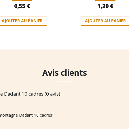
Note
Note
0,55
€
1,20
€
0
0
sur
sur
5
5
AJOUTER AU PANIER
AJOUTER AU PANIER
Avis clients
 Dadant 10 cadres (0 avis)
e montagne Dadant 10 cadres”