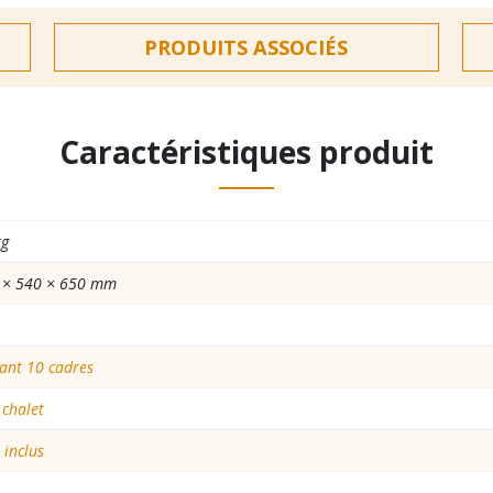
10
cadres
PRODUITS ASSOCIÉS
Caractéristiques produit
kg
 × 540 × 650 mm
ant 10 cadres
 chalet
 inclus