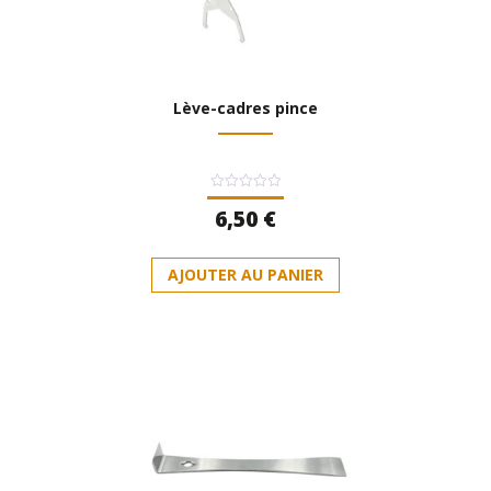
Lève-cadres pince
Note
6,50
€
0
sur
5
AJOUTER AU PANIER