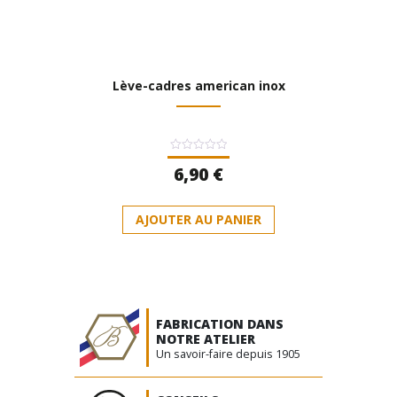
Lève-cadres american inox
Note
6,90
€
0
sur
5
AJOUTER AU PANIER
FABRICATION DANS
NOTRE ATELIER
Un savoir-faire depuis 1905