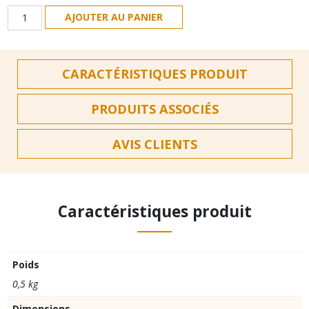
quantité
AJOUTER AU PANIER
de
Cadre
de
CARACTÉRISTIQUES PRODUIT
cire
gaufrée
corps
PRODUITS ASSOCIÉS
de
ruche
AVIS CLIENTS
Caractéristiques produit
Poids
0,5 kg
Dimensions