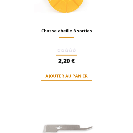
Chasse abeille 8 sorties
Note
2,20
€
0
sur
5
AJOUTER AU PANIER