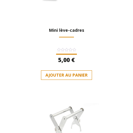
Mini lève-cadres
Note
5,00
€
0
sur
5
AJOUTER AU PANIER