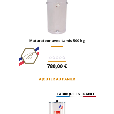
Maturateur avec tamis 500 kg
Note
780,00
€
0
sur
5
AJOUTER AU PANIER
FABRIQUÉ EN FRANCE