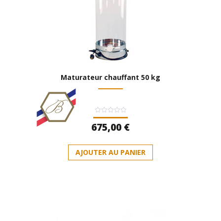
Maturateur chauffant 50 kg
Note
675,00
€
0
sur
5
AJOUTER AU PANIER