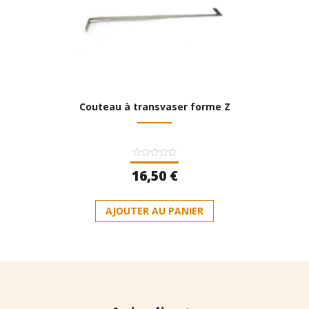
Couteau à transvaser forme Z
Note
16,50
€
0
sur
5
AJOUTER AU PANIER