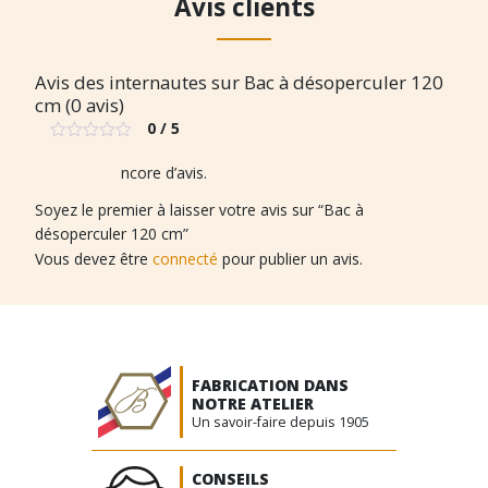
Avis clients
Avis des internautes sur Bac à désoperculer 120
cm (0 avis)
0 / 5
Note
0
Il n’y a pas encore d’avis.
sur
5
Soyez le premier à laisser votre avis sur “Bac à
désoperculer 120 cm”
Vous devez être
connecté
pour publier un avis.
FABRICATION DANS
NOTRE ATELIER
Un savoir-faire depuis 1905
CONSEILS