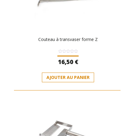
Couteau à transvaser forme Z
Note
16,50
€
0
sur
5
AJOUTER AU PANIER