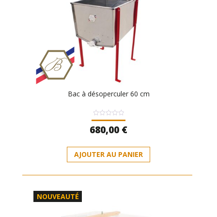
Bac à désoperculer 60 cm
Note
680,00
€
0
sur
5
AJOUTER AU PANIER
NOUVEAUTÉ