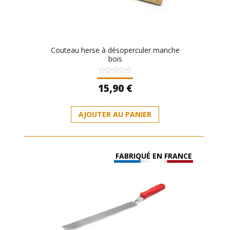
Couteau herse à désoperculer manche
bois
Note
15,90
€
0
sur
5
AJOUTER AU PANIER
FABRIQUÉ EN FRANCE