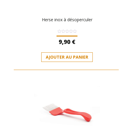
Herse inox à désoperculer
Note
9,90
€
0
sur
5
AJOUTER AU PANIER