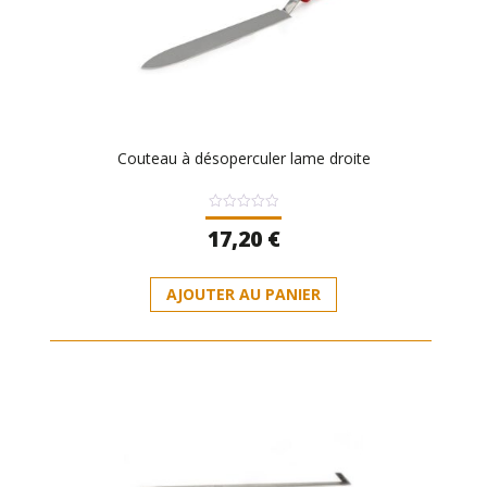
Couteau à désoperculer lame droite
Note
17,20
€
0
sur
5
AJOUTER AU PANIER