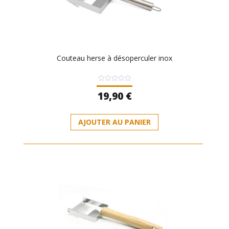
Couteau herse à désoperculer inox
Note
19,90
€
0
sur
5
AJOUTER AU PANIER