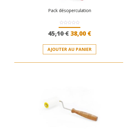
Pack désoperculation
Note
Le
Le
45,10
€
38,00
€
0
sur
prix
prix
5
initial
actuel
AJOUTER AU PANIER
était :
est :
45,10 €.
38,00 €.