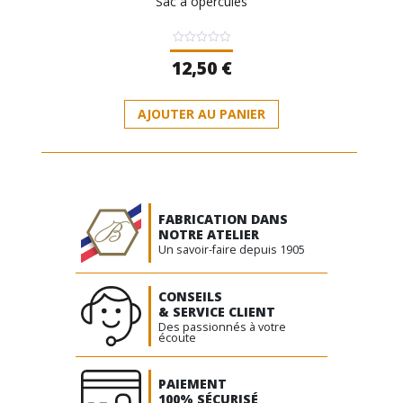
Sac à opercules
Note
12,50
€
0
sur
5
AJOUTER AU PANIER
FABRICATION DANS
NOTRE ATELIER
Un savoir-faire depuis 1905
CONSEILS
& SERVICE CLIENT
Des passionnés à votre
écoute
PAIEMENT
100% SÉCURISÉ