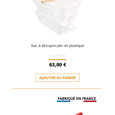
Bac à désoperculer en plastique
Note
63,00
€
0
sur
5
AJOUTER AU PANIER
FABRIQUÉ EN FRANCE