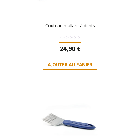
Couteau mallard à dents
Note
24,90
€
0
sur
5
AJOUTER AU PANIER