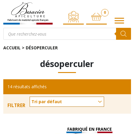
0
ARTICLE
Recherche
de
produits
ACCUEIL
>
DÉSOPERCULER
désoperculer
14 résultats affichés
FILTRER
FABRIQUÉ EN FRANCE