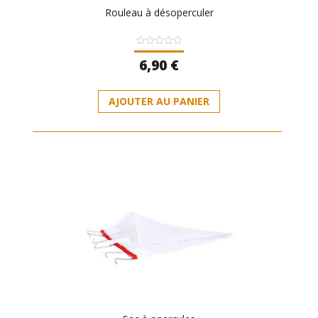
Rouleau à désoperculer
Note
6,90
€
0
sur
5
AJOUTER AU PANIER