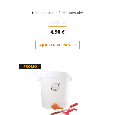
Herse plastique à désoperculer
Note
4,90
€
0
sur
5
AJOUTER AU PANIER
PROMO