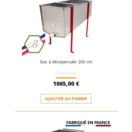
Bac à désoperculer 200 cm
Note
1065,00
€
0
sur
5
AJOUTER AU PANIER
FABRIQUÉ EN FRANCE