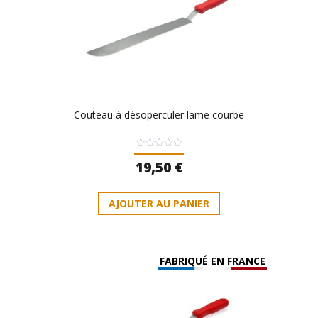
Couteau à désoperculer lame courbe
Note
19,50
€
0
sur
5
AJOUTER AU PANIER
FABRIQUÉ EN FRANCE