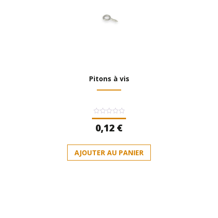
Pitons à vis
Note
0,12
€
0
sur
5
AJOUTER AU PANIER