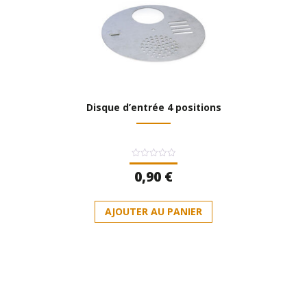
Disque d’entrée 4 positions
Note
0,90
€
0
sur
5
AJOUTER AU PANIER