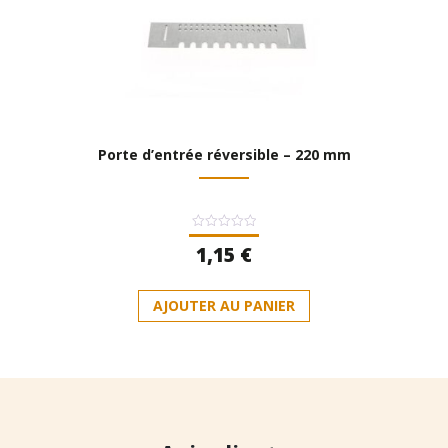
Porte d’entrée réversible – 220 mm
Note
1,15
€
0
sur
5
AJOUTER AU PANIER