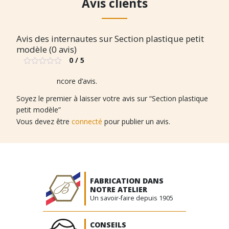
Avis clients
Avis des internautes sur Section plastique petit
modèle (0 avis)
0 / 5
Note
0
Il n’y a pas encore d’avis.
sur
5
Soyez le premier à laisser votre avis sur “Section plastique
petit modèle”
Vous devez être
connecté
pour publier un avis.
FABRICATION DANS
NOTRE ATELIER
Un savoir-faire depuis 1905
CONSEILS