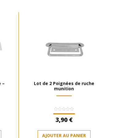
e –
Lot de 2 Poignées de ruche
munition
Note
3,90
€
0
sur
5
AJOUTER AU PANIER