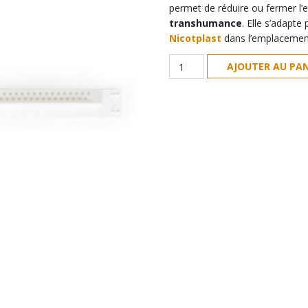
permet de réduire ou fermer l’
transhumance
. Elle s’adapte
Nicotplast
dans l’emplacement
quantité
AJOUTER AU PAN
de
Porte
d'entrée
de
ruche
Nicotplast