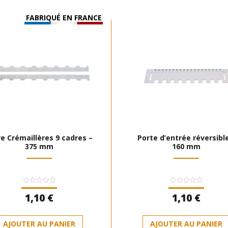
FABRIQUÉ EN FRANCE
re Crémaillères 9 cadres –
Porte d’entrée réversibl
375 mm
160 mm
Note
Note
1,10
€
1,10
€
0
0
sur
sur
5
5
AJOUTER AU PANIER
AJOUTER AU PANIER