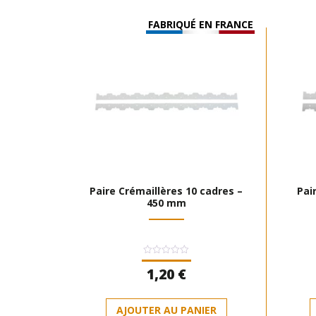
FABRIQUÉ EN FRANCE
Paire Crémaillères 10 cadres –
Pai
450 mm
Note
1,20
€
0
sur
5
AJOUTER AU PANIER