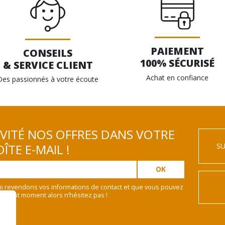
PAIEMENT
CONSEILS
100% SÉCURISÉ
& SERVICE CLIENT
Achat en confiance
Des passionnés à votre écoute
IVITÉ NOS OFFRES DANS VOTRE
SU
ÎTE E-MAIL !
i revendons vos informations de contact et que vous pouvez
 à tout moment alors n’hésitez pas !