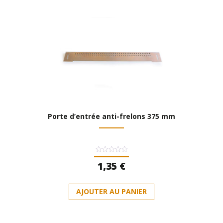
Porte d’entrée anti-frelons 375 mm
Note
1,35
€
0
sur
5
AJOUTER AU PANIER