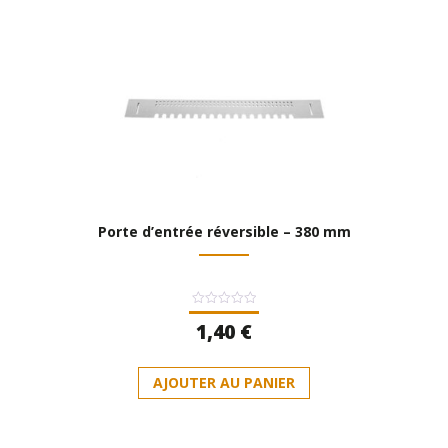
Porte d’entrée réversible – 380 mm
Note
1,40
€
0
sur
5
AJOUTER AU PANIER