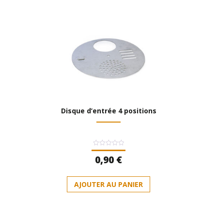
Disque d’entrée 4 positions
Note
0,90
€
0
sur
5
AJOUTER AU PANIER