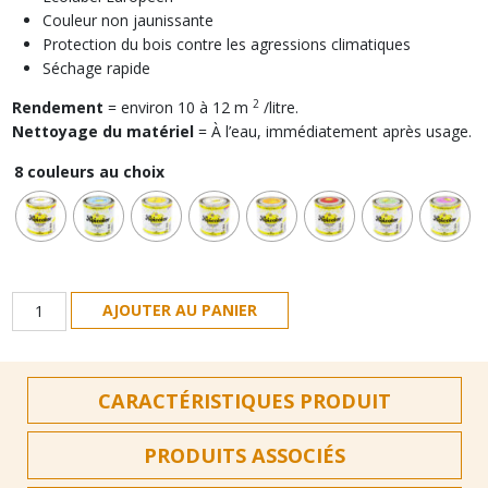
Couleur non jaunissante
Protection du bois contre les agressions climatiques
Séchage rapide
2
Rendement
= environ 10 à 12 m
/litre.
Nettoyage du matériel
= À l’eau, immédiatement après usage.
8 couleurs au choix
quantité
AJOUTER AU PANIER
de
Peinture
Apicolor
CARACTÉRISTIQUES PRODUIT
par
THERMOPEINT
0,5L
PRODUITS ASSOCIÉS