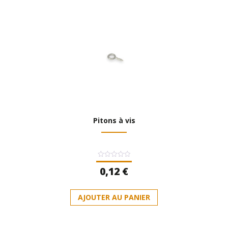
Pitons à vis
Note
0,12
€
0
sur
5
AJOUTER AU PANIER