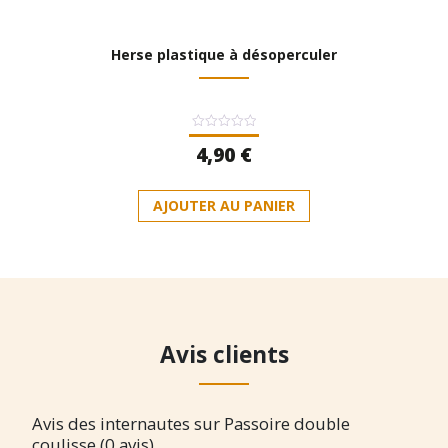
Herse plastique à désoperculer
Note
4,90
€
0
sur
5
AJOUTER AU PANIER
Avis clients
Avis des internautes sur Passoire double
coulisse (0 avis)