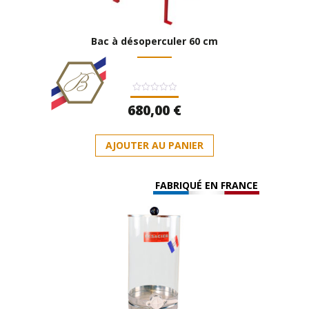
Bac à désoperculer 60 cm
Note
680,00
€
0
sur
5
AJOUTER AU PANIER
FABRIQUÉ EN FRANCE