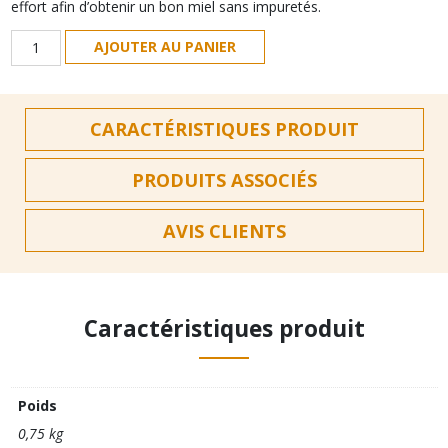
effort afin d’obtenir un bon miel sans impuretés.
quantité
AJOUTER AU PANIER
de
Passoire
double
CARACTÉRISTIQUES PRODUIT
coulisse
PRODUITS ASSOCIÉS
AVIS CLIENTS
Caractéristiques produit
Poids
0,75 kg