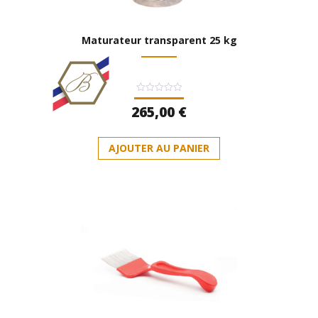
Maturateur transparent 25 kg
Note
265,00
€
0
sur
5
AJOUTER AU PANIER