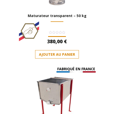
Maturateur transparent – 50 kg
Note
380,00
€
0
sur
5
AJOUTER AU PANIER
FABRIQUÉ EN FRANCE