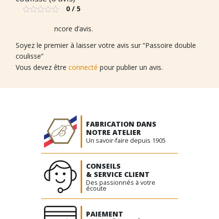
0 / 5
Note
0
Il n’y a pas encore d’avis.
sur
5
Soyez le premier à laisser votre avis sur “Passoire double
coulisse”
Vous devez être
connecté
pour publier un avis.
FABRICATION DANS
NOTRE ATELIER
Un savoir-faire depuis 1905
CONSEILS
& SERVICE CLIENT
Des passionnés à votre
écoute
PAIEMENT