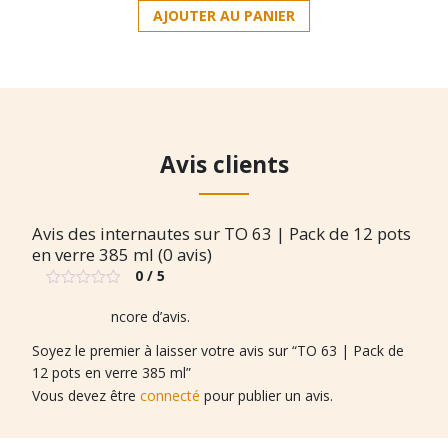
prix :
AJOUTER AU PANIER
produit
2,50 €
a
à
plusieurs
15,10 €
variations.
Les
options
peuvent
Avis clients
être
choisies
sur
Avis des internautes sur TO 63 | Pack de 12 pots
la
en verre 385 ml (0 avis)
page
0 / 5
du
Note
produit
0
Il n’y a pas encore d’avis.
sur
5
Soyez le premier à laisser votre avis sur “TO 63 | Pack de
12 pots en verre 385 ml”
Vous devez être
connecté
pour publier un avis.