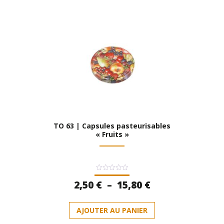
TO 63 | Capsules pasteurisables
« Fruits »
Note
Plage
2,50
€
–
15,80
€
0
sur
de
5
Ce
prix :
AJOUTER AU PANIER
produit
2,50 €
a