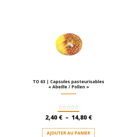
à
plusieurs
15,80 €
variations.
Les
options
peuvent
être
choisies
sur
la
page
du
produit
TO 63 | Capsules pasteurisables
« Abeille / Pollen »
Note
Plage
2,40
€
–
14,80
€
0
sur
de
5
Ce
prix :
AJOUTER AU PANIER
produit