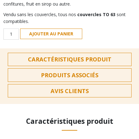
confitures, fruit en sirop ou autre.
Vendu sans les couvercles, tous nos
couvercles TO 63
sont
compatibles.
quantité
AJOUTER AU PANIER
de
TO
63
CARACTÉRISTIQUES PRODUIT
|
Pack
de
PRODUITS ASSOCIÉS
12
pots
AVIS CLIENTS
en
verre
385
ml
Caractéristiques produit