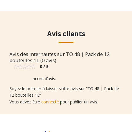
à
plusieurs
14,80 €
variations.
Les
options
peuvent
Avis clients
être
choisies
sur
Avis des internautes sur TO 48 | Pack de 12
la
bouteilles 1L (0 avis)
page
0 / 5
du
Note
produit
0
Il n’y a pas encore d’avis.
sur
5
Soyez le premier à laisser votre avis sur “TO 48 | Pack de
12 bouteilles 1L”
Vous devez être
connecté
pour publier un avis.