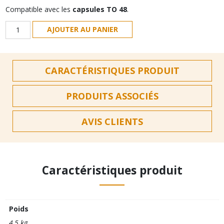
Compatible avec les
capsules TO 48
.
quantité
AJOUTER AU PANIER
de
TO
48
CARACTÉRISTIQUES PRODUIT
|
Pack
de
PRODUITS ASSOCIÉS
12
bouteilles
AVIS CLIENTS
1L
Caractéristiques produit
Poids
4,5 kg