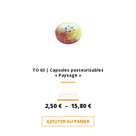
variations.
Les
options
peuvent
être
choisies
sur
la
page
du
produit
TO 63 | Capsules pasteurisables
« Paysage »
Note
Plage
2,50
€
–
15,80
€
0
sur
de
5
Ce
prix :
AJOUTER AU PANIER
produit
2,50 €
a
à
plusieurs