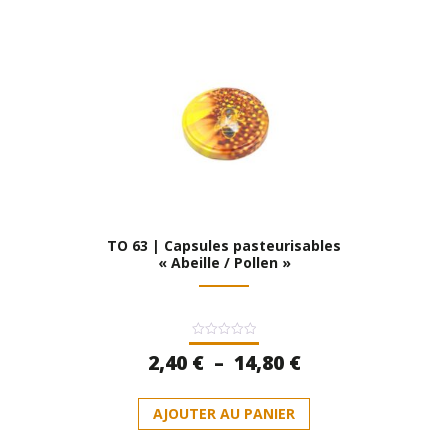
15,80 €
variations.
Les
options
peuvent
être
choisies
sur
la
page
du
produit
TO 63 | Capsules pasteurisables
« Abeille / Pollen »
Note
Plage
2,40
€
–
14,80
€
0
sur
de
5
Ce
prix :
AJOUTER AU PANIER
produit
2,40 €
a