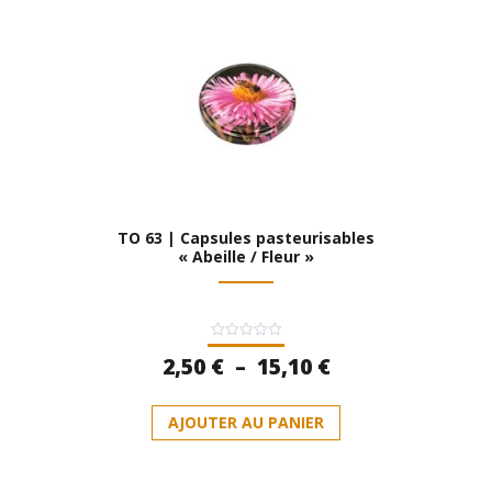
Les
options
peuvent
être
choisies
sur
la
page
du
produit
TO 63 | Capsules pasteurisables
« Abeille / Fleur »
Note
Plage
2,50
€
–
15,10
€
0
sur
de
5
Ce
prix :
AJOUTER AU PANIER
produit
2,50 €
a
à
plusieurs
15,10 €