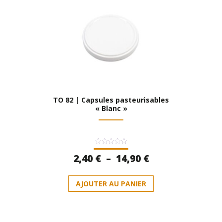
TO 82 | Capsules pasteurisables
« Blanc »
Note
Plage
2,40
€
–
14,90
€
0
sur
de
5
Ce
prix :
AJOUTER AU PANIER
produit
2,40 €
a
à
plusieurs
14,90 €
variations.