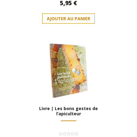
5,95
€
0
sur
5
AJOUTER AU PANIER
Livre | Les bons gestes de
l’apiculteur