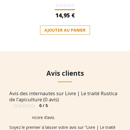
Note
14,95
€
0
sur
5
AJOUTER AU PANIER
Avis clients
Avis des internautes sur Livre | Le traité Rustica
de l’apiculture (0 avis)
0 / 5
Note
0
Il n’y a pas encore d’avis.
sur
5
Soyez le premier à laisser votre avis sur “Livre | Le traité