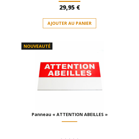
Note
29,95
€
0
sur
5
AJOUTER AU PANIER
NOUVEAUTÉ
Panneau « ATTENTION ABEILLES »