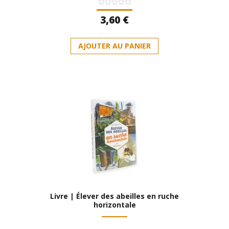
Note
3,60
€
0
sur
5
AJOUTER AU PANIER
Livre | Élever des abeilles en ruche
horizontale