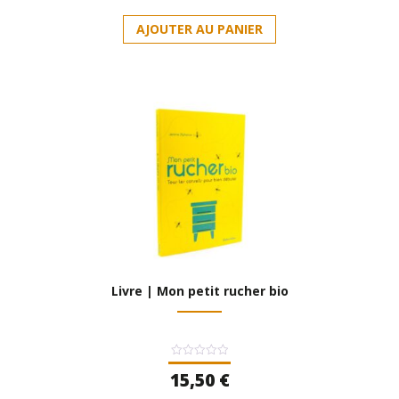
5
AJOUTER AU PANIER
Livre | Mon petit rucher bio
Note
15,50
€
0
sur
5