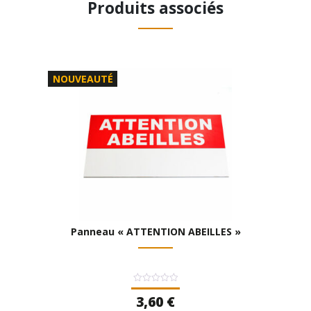
Produits associés
NOUVEAUTÉ
Panneau « ATTENTION ABEILLES »
Note
3,60
€
0
sur