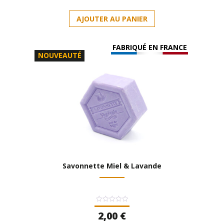
5
AJOUTER AU PANIER
FABRIQUÉ EN FRANCE
NOUVEAUTÉ
Savonnette Miel & Lavande
Note
2,00
€
0
sur