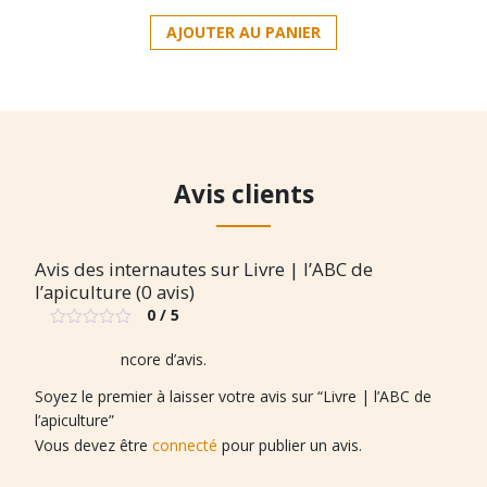
AJOUTER AU PANIER
Avis clients
Avis des internautes sur Livre | l’ABC de
l’apiculture (0 avis)
0 / 5
Note
0
Il n’y a pas encore d’avis.
sur
5
Soyez le premier à laisser votre avis sur “Livre | l’ABC de
l’apiculture”
Vous devez être
connecté
pour publier un avis.