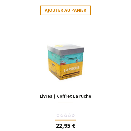
5
AJOUTER AU PANIER
Livres | Coffret La ruche
Note
22,95
€
0
sur