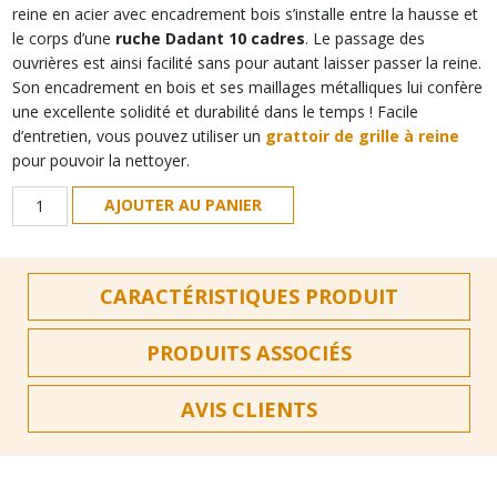
reine en acier avec encadrement bois s’installe entre la hausse et
le corps d’une
ruche Dadant 10 cadres
. Le passage des
ouvrières est ainsi facilité sans pour autant laisser passer la reine.
Son encadrement en bois et ses maillages métalliques lui confère
une excellente solidité et durabilité dans le temps ! Facile
d’entretien, vous pouvez utiliser un
grattoir de grille à reine
pour pouvoir la nettoyer.
quantité
AJOUTER AU PANIER
de
Grille
à
CARACTÉRISTIQUES PRODUIT
reine
acier
+
PRODUITS ASSOCIÉS
encadrement
bois
AVIS CLIENTS
Dadant
10
cadres