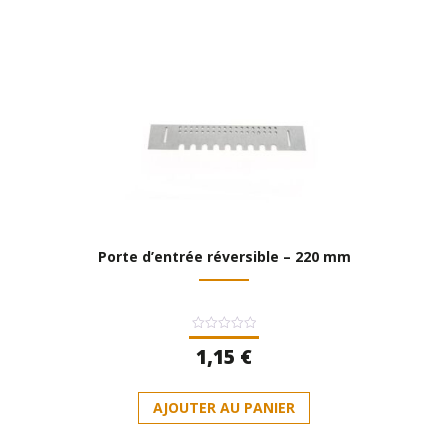
Porte d’entrée réversible – 220 mm
Note
1,15
€
0
sur
5
AJOUTER AU PANIER