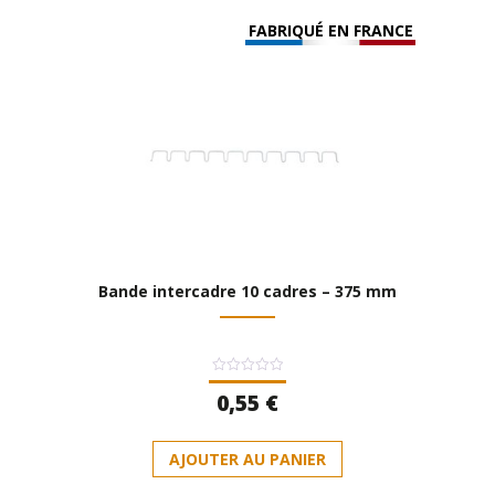
FABRIQUÉ EN FRANCE
Bande intercadre 10 cadres – 375 mm
Note
0,55
€
0
sur
5
AJOUTER AU PANIER