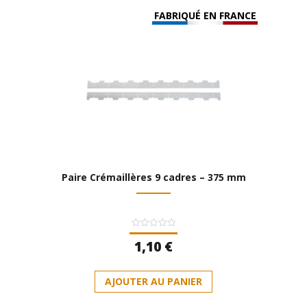
FABRIQUÉ EN FRANCE
Paire Crémaillères 9 cadres – 375 mm
Note
1,10
€
0
sur
5
AJOUTER AU PANIER