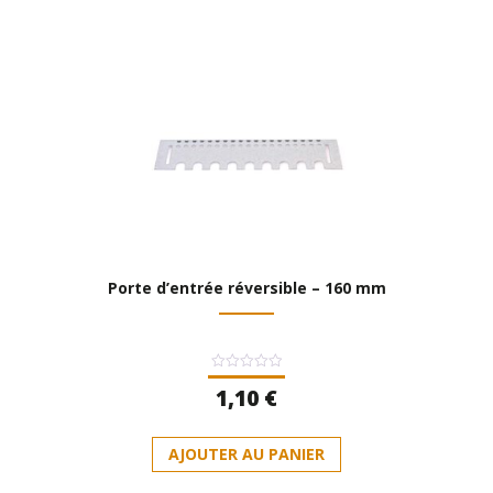
Porte d’entrée réversible – 160 mm
Note
1,10
€
0
sur
5
AJOUTER AU PANIER