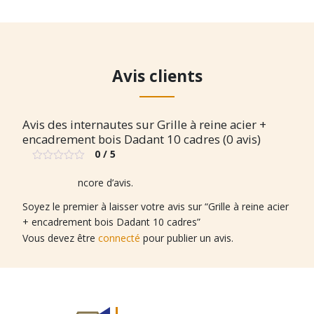
Avis clients
Avis des internautes sur Grille à reine acier +
encadrement bois Dadant 10 cadres (0 avis)
0 / 5
Note
0
Il n’y a pas encore d’avis.
sur
5
Soyez le premier à laisser votre avis sur “Grille à reine acier
+ encadrement bois Dadant 10 cadres”
Vous devez être
connecté
pour publier un avis.