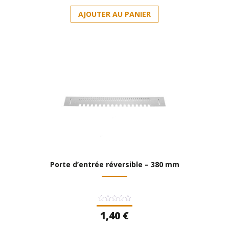
AJOUTER AU PANIER
Porte d’entrée réversible – 380 mm
Note
1,40
€
0
sur
5