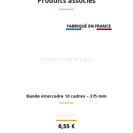
Produits associés
FABRIQUÉ EN FRANCE
Bande intercadre 10 cadres – 375 mm
Note
0,55
€
0
sur
5