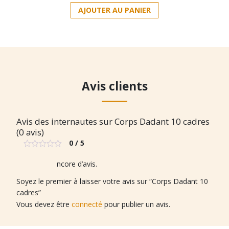
AJOUTER AU PANIER
Avis clients
Avis des internautes sur Corps Dadant 10 cadres
(0 avis)
0 / 5
Note
0
Il n’y a pas encore d’avis.
sur
5
Soyez le premier à laisser votre avis sur “Corps Dadant 10
cadres”
Vous devez être
connecté
pour publier un avis.