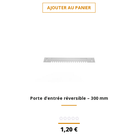
AJOUTER AU PANIER
Porte d’entrée réversible – 300 mm
Note
1,20
€
0
sur
5