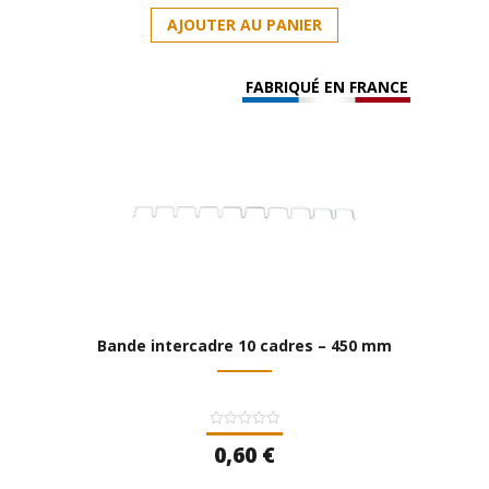
AJOUTER AU PANIER
FABRIQUÉ EN FRANCE
Bande intercadre 10 cadres – 450 mm
Note
0,60
€
0
sur
5