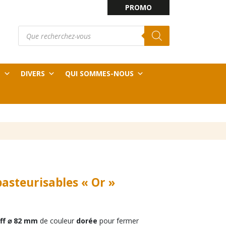
PROMO
Recherche
E
de
produits
T
DIVERS
QUI SOMMES-NOUS
pasteurisables « Or »
Plage
de
Off
prix :
⌀ 82 mm
de couleur
dorée
pour fermer