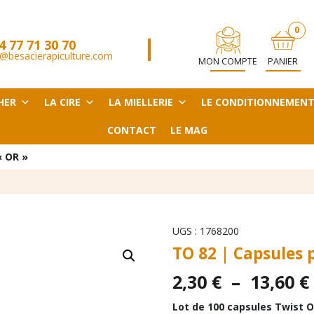
0
4 77 71 30 70
ARTICL
@besacierapiculture.com
MON COMPTE
PANIER
HER
LA CIRE
LA MIELLERIE
LE CONDITIONNEMEN
CONTACT
LE MAG
« OR »
UGS :
1768200
TO 82 | Capsules 
2,30
€
–
13,60
€
Lot de 100 capsules Twist 