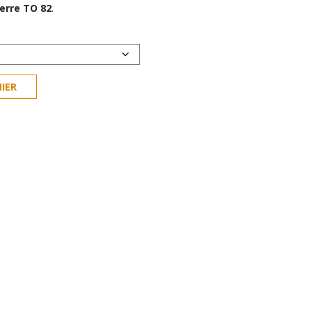
erre TO 82
2,30 €
.
à
13,60 €
IER