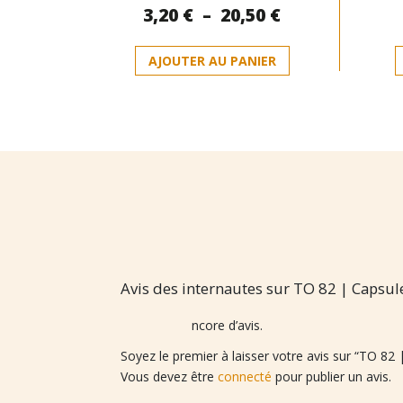
Plage
3,20
€
–
20,50
€
0
sur
de
5
Ce
prix :
AJOUTER AU PANIER
produit
3,20 €
a
à
plusieurs
20,50 €
variations.
Les
options
peuvent
être
choisies
sur
la
page
Avis des internautes sur TO 82 | Capsules
du
produit
Il n’y a pas encore d’avis.
Soyez le premier à laisser votre avis sur “TO 82 
Vous devez être
connecté
pour publier un avis.