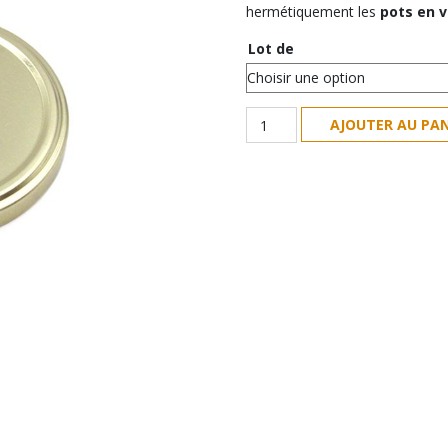
hermétiquement les
pots en v
Lot de
quantité
AJOUTER AU PAN
de
TO
82
|
Capsules
pasteurisables
"Or"