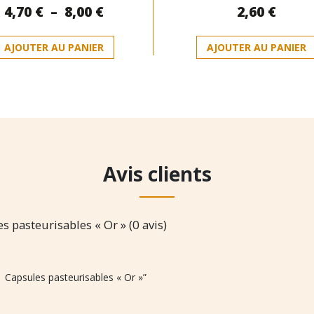
Plage
4,70
€
–
8,00
€
2,60
€
0
0
sur
sur
de
5
5
Ce
prix :
AJOUTER AU PANIER
AJOUTER AU PANIER
produit
4,70 €
a
à
plusieurs
8,00 €
variations.
Les
options
peuvent
être
Avis clients
choisies
sur
la
page
 pasteurisables « Or » (0 avis)
du
produit
| Capsules pasteurisables « Or »”