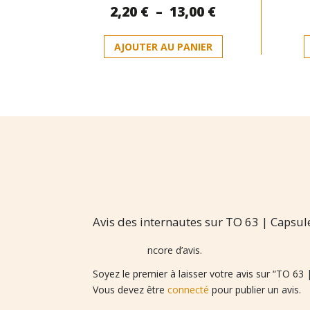
Plage
2,20
€
–
13,00
€
0
sur
de
5
Ce
prix :
AJOUTER AU PANIER
produit
2,20 €
a
à
plusieurs
13,00 €
variations.
Les
options
peuvent
être
choisies
sur
la
page
Avis des internautes sur TO 63 | Capsules
du
produit
Il n’y a pas encore d’avis.
Soyez le premier à laisser votre avis sur “TO 63 |
Vous devez être
connecté
pour publier un avis.