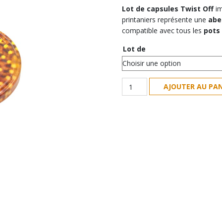
Lot de capsules Twist Off
im
printaniers représente une
abei
compatible avec tous les
pots
Lot de
quantité
AJOUTER AU PAN
de
TO
63
|
Capsules
pasteurisables
"Abeille
/
Pollen"