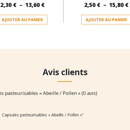
Plage
2,30
€
–
13,60
€
2,50
€
–
15,80
€
0
0
sur
sur
de
5
5
Ce
prix :
AJOUTER AU PANIER
AJOUTER AU PANIER
produit
2,30 €
a
à
plusieurs
13,60 €
variations.
Les
options
peuvent
être
Avis clients
choisies
sur
la
page
 pasteurisables « Abeille / Pollen » (0 avis)
du
produit
 Capsules pasteurisables « Abeille / Pollen »”