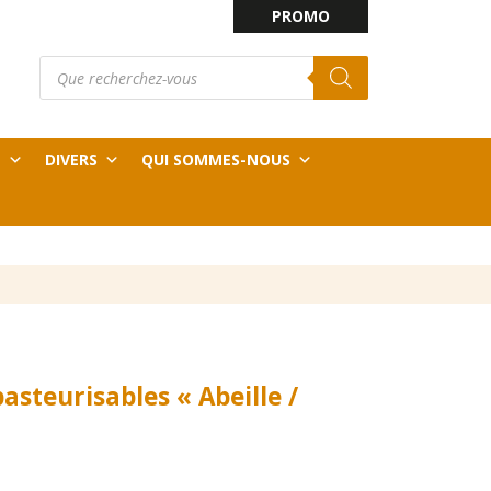
PROMO
Recherche
E
de
produits
T
DIVERS
QUI SOMMES-NOUS
asteurisables « Abeille /
Plage