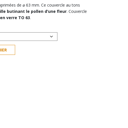
de
primées de ⌀ 63 mm. Ce couvercle au tons
prix :
lle butinant le pollen d’une fleur
2,40 €
. Couvercle
 en verre TO 63
à
.
14,80 €
IER