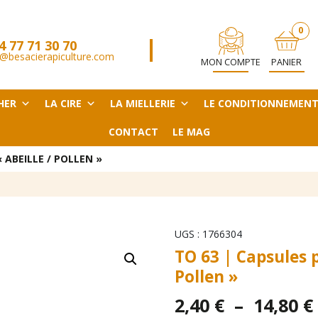
0
4 77 71 30 70
ARTICL
@besacierapiculture.com
MON COMPTE
PANIER
HER
LA CIRE
LA MIELLERIE
LE CONDITIONNEMEN
CONTACT
LE MAG
 ABEILLE / POLLEN »
UGS :
1766304
TO 63 | Capsules p
Pollen »
2,40
€
–
14,80
€