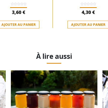
Note
Note
3,60
€
4,30
€
0
0
sur
sur
5
5
AJOUTER AU PANIER
AJOUTER AU PANIER
À lire aussi