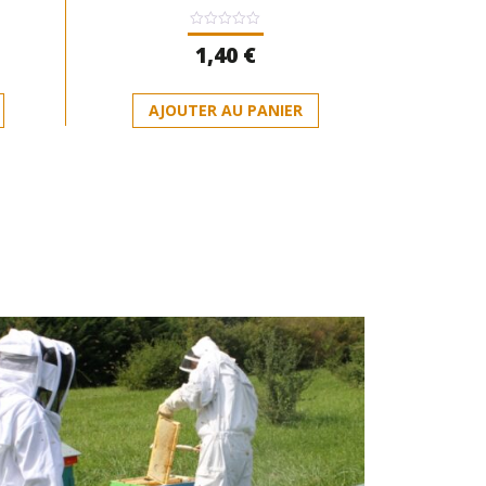
Note
1,40
€
0
sur
5
AJOUTER AU PANIER