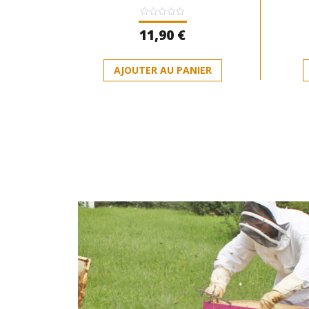
Note
11,90
€
0
sur
5
AJOUTER AU PANIER