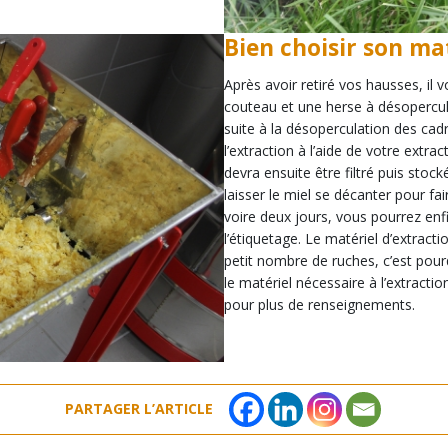
Bien choisir son mat
Après avoir retiré vos hausses, il 
couteau et une herse à désopercul
suite à la désoperculation des cad
l’extraction à l’aide de votre extr
devra ensuite être filtré puis sto
laisser le miel se décanter pour fa
voire deux jours, vous pourrez enfi
l’étiquetage. Le matériel d’extract
petit nombre de ruches, c’est pour
le matériel nécessaire à l’extracti
pour plus de renseignements.
PARTAGER L’ARTICLE