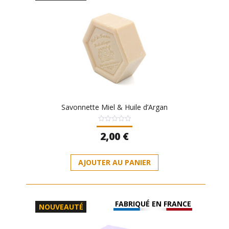
Savonnette Miel & Huile d’Argan
Note
2,00
€
0
sur
5
AJOUTER AU PANIER
FABRIQUÉ EN FRANCE
NOUVEAUTÉ