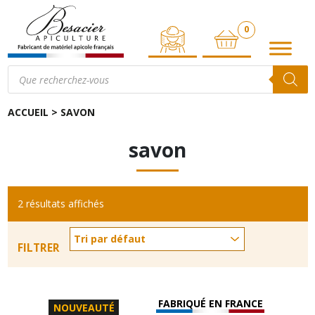
0
ARTICLE
Recherche
de
produits
ACCUEIL
>
SAVON
savon
2 résultats affichés
FILTRER
FABRIQUÉ EN FRANCE
NOUVEAUTÉ