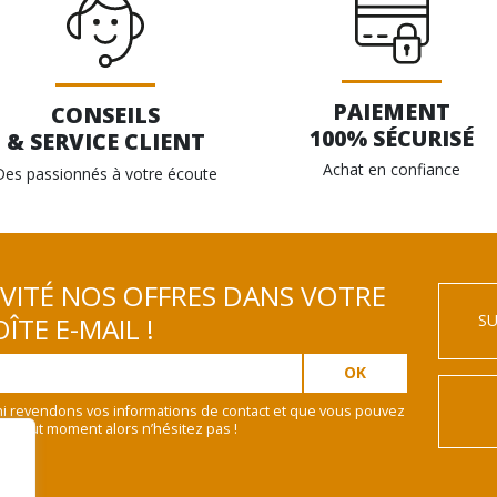
PAIEMENT
CONSEILS
100% SÉCURISÉ
& SERVICE CLIENT
Achat en confiance
Des passionnés à votre écoute
IVITÉ NOS OFFRES DANS VOTRE
SU
ÎTE E-MAIL !
i revendons vos informations de contact et que vous pouvez
 à tout moment alors n’hésitez pas !