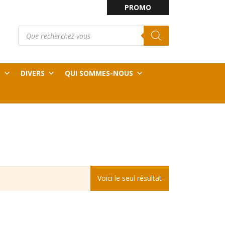
PROMO
Recherche
E
de
produits
T
DIVERS
QUI SOMMES-NOUS
Voici le seul résultat