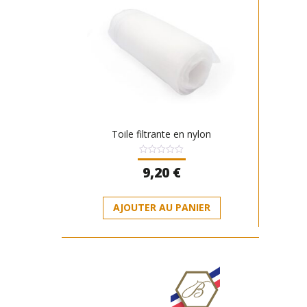
Toile filtrante en nylon
Note
9,20
€
0
sur
5
AJOUTER AU PANIER