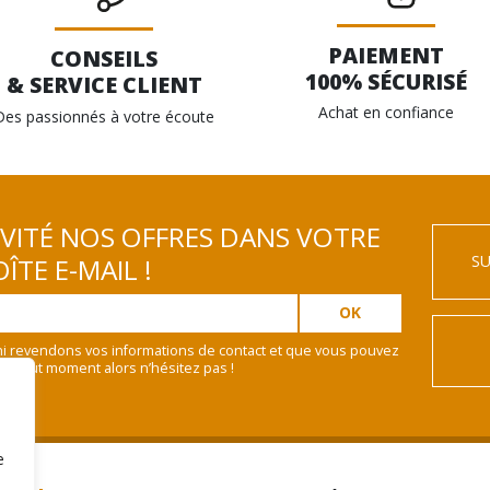
PAIEMENT
CONSEILS
100% SÉCURISÉ
& SERVICE CLIENT
Achat en confiance
Des passionnés à votre écoute
IVITÉ NOS OFFRES DANS VOTRE
SU
ÎTE E-MAIL !
i revendons vos informations de contact et que vous pouvez
 à tout moment alors n’hésitez pas !
e