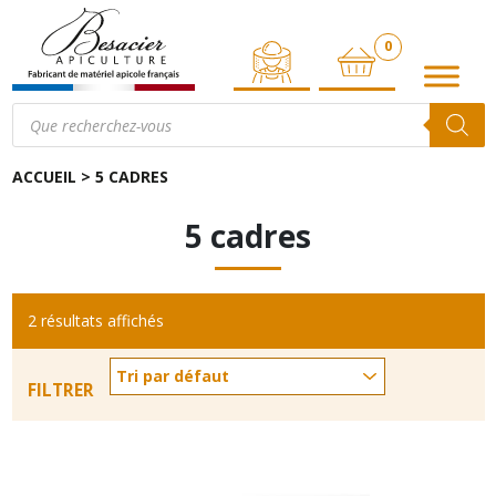
0
ARTICLE
Recherche
de
produits
ACCUEIL
>
5 CADRES
5 cadres
2 résultats affichés
FILTRER