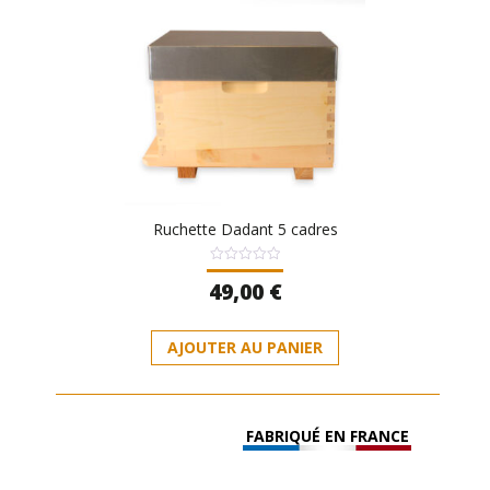
Ruchette Dadant 5 cadres
Note
49,00
€
0
sur
5
AJOUTER AU PANIER
FABRIQUÉ EN FRANCE