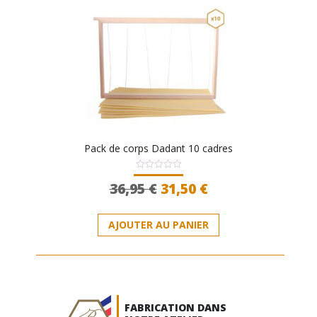
Pack de corps Dadant 10 cadres
Note
Le
Le
36,95
€
31,50
€
0
sur
prix
prix
5
initial
actuel
AJOUTER AU PANIER
était :
est :
36,95 €.
31,50 €.
FABRICATION DANS