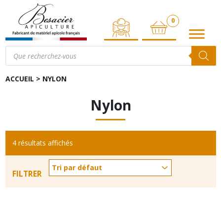
0
ARTICLE
Recherche
de
produits
ACCUEIL
>
NYLON
Nylon
4 résultats affichés
FILTRER