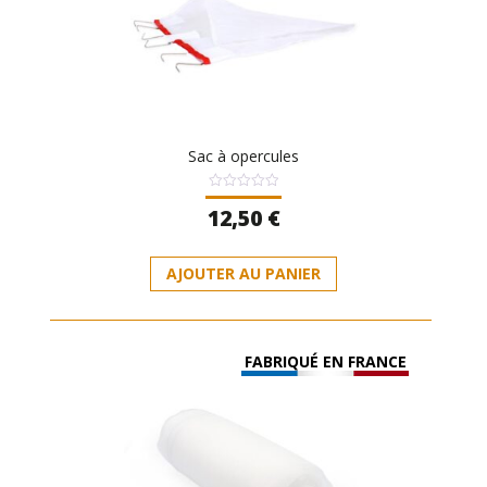
Sac à opercules
Note
12,50
€
0
sur
5
AJOUTER AU PANIER
FABRIQUÉ EN FRANCE