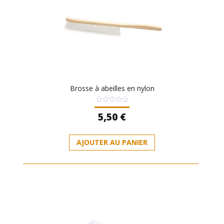
Brosse à abeilles en nylon
Note
5,50
€
0
sur
5
AJOUTER AU PANIER