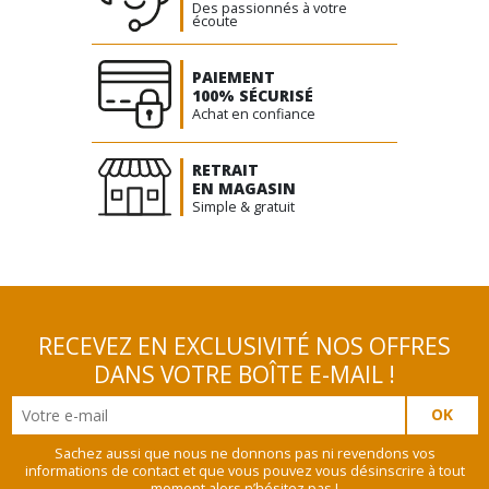
Des passionnés à votre
écoute
PAIEMENT
100% SÉCURISÉ
Achat en confiance
RETRAIT
EN MAGASIN
Simple & gratuit
RECEVEZ EN EXCLUSIVITÉ NOS OFFRES
DANS VOTRE BOÎTE E-MAIL !
Sachez aussi que nous ne donnons pas ni revendons vos
informations de contact et que vous pouvez vous désinscrire à tout
moment alors n’hésitez pas !