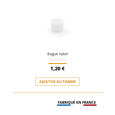
Bague nylon
Note
1,20
€
0
sur
5
AJOUTER AU PANIER
FABRIQUÉ EN FRANCE