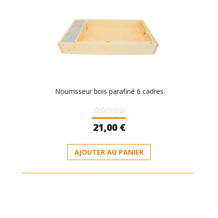
Nourrisseur bois parafiné 6 cadres
Note
21,00
€
0
sur
5
AJOUTER AU PANIER