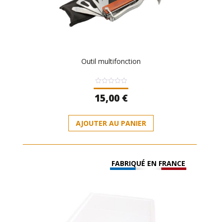
Outil multifonction
Note
15,00
€
0
sur
5
AJOUTER AU PANIER
FABRIQUÉ EN FRANCE