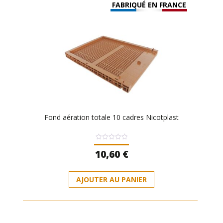
FABRIQUÉ EN FRANCE
Fond aération totale 10 cadres Nicotplast
Note
10,60
€
0
sur
5
AJOUTER AU PANIER