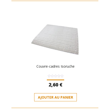
Couvre-cadres Isoruche
Note
2,60
€
0
sur
5
AJOUTER AU PANIER