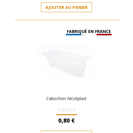
AJOUTER AU PANIER
FABRIQUÉ EN FRANCE
Cabochon Nicotplast
Note
0,80
€
0
sur
5