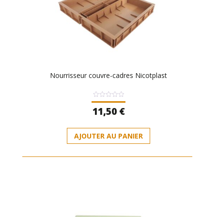
Nourrisseur couvre-cadres Nicotplast
Note
11,50
€
0
sur
5
AJOUTER AU PANIER