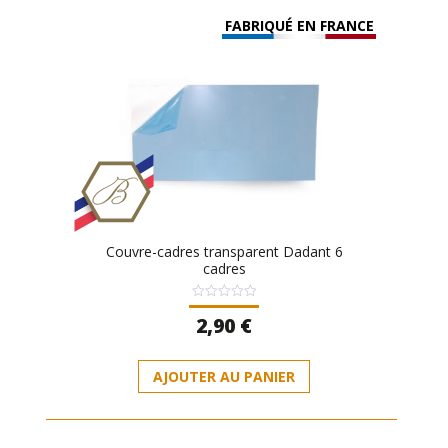
FABRIQUÉ EN FRANCE
Couvre-cadres transparent Dadant 6
cadres
Note
2,90
€
0
sur
5
AJOUTER AU PANIER