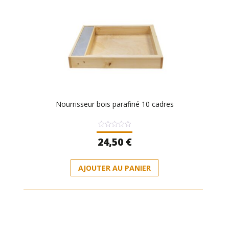
Nourrisseur bois parafiné 10 cadres
Note
24,50
€
0
sur
5
AJOUTER AU PANIER