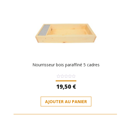
Nourrisseur bois paraffiné 5 cadres
Note
19,50
€
0
sur
5
AJOUTER AU PANIER