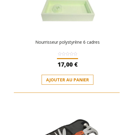
Nourrisseur polystyrène 6 cadres
Note
17,00
€
0
sur
5
AJOUTER AU PANIER