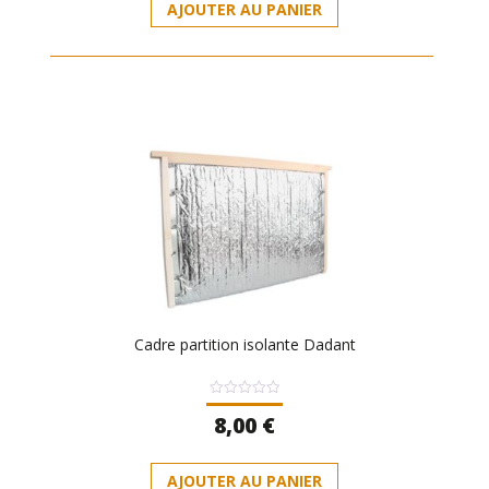
AJOUTER AU PANIER
Cadre partition isolante Dadant
Note
8,00
€
0
sur
5
AJOUTER AU PANIER