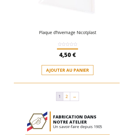
Plaque d’hivernage Nicotplast
Note
4,50
€
0
sur
5
AJOUTER AU PANIER
1
2
→
FABRICATION DANS
NOTRE ATELIER
Un savoir-faire depuis 1905