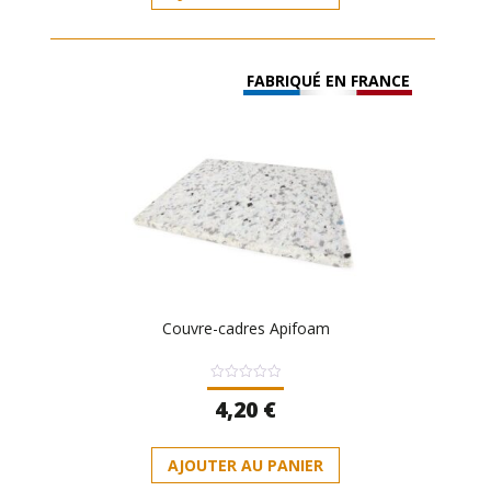
FABRIQUÉ EN FRANCE
Couvre-cadres Apifoam
Note
4,20
€
0
sur
5
AJOUTER AU PANIER