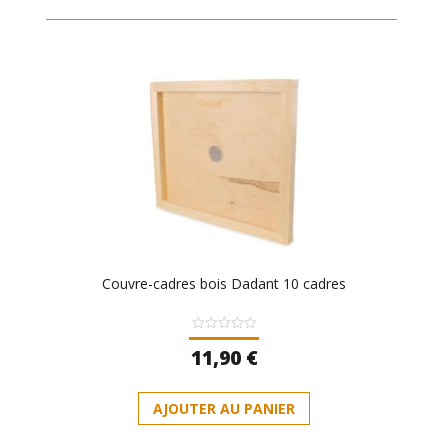
Couvre-cadres bois Dadant 10 cadres
Note
11,90
€
0
sur
5
AJOUTER AU PANIER