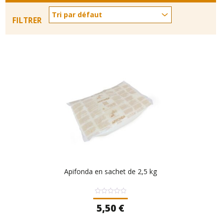
FILTRER
Apifonda en sachet de 2,5 kg
Note
5,50
€
0
sur
5