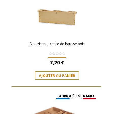
Nourrisseur cadre de hausse bois
Note
7,20
€
0
sur
5
AJOUTER AU PANIER
FABRIQUÉ EN FRANCE