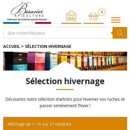
0
ARTICLE
Recherche
de
produits
ACCUEIL
>
SÉLECTION HIVERNAGE
Sélection hivernage
Découvrez notre sélection d’articles pour hiverner vos ruches et
passer sereinement l’hiver !
Affichage de 1–16 sur 27 résultats