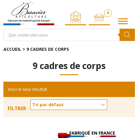
0
ARTICLE
Recherche
de
produits
ACCUEIL
>
9 CADRES DE CORPS
9 cadres de corps
Voici le seul résultat
FILTRER
FABRIQUÉ EN FRANCE