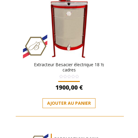
Extracteur Besacier électrique 18 ½
cadres
Note
1900,00
€
0
sur
5
AJOUTER AU PANIER