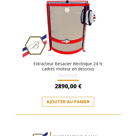
Extracteur Besacier électrique 24 ½
cadres moteur en dessous
Note
2890,00
€
0
sur
5
AJOUTER AU PANIER