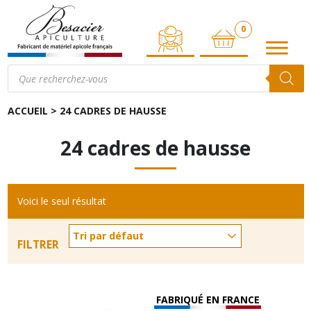
0
ARTICLE
Recherche
de
produits
ACCUEIL
>
24 CADRES DE HAUSSE
24 cadres de hausse
Voici le seul résultat
FILTRER
FABRIQUÉ EN FRANCE